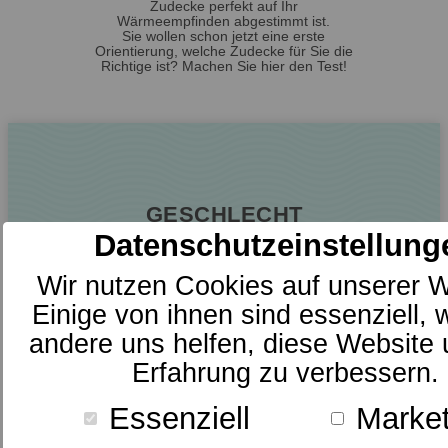
Zudecke perfekt auf Ihr
Wärmeempfinden abgestimmt ist.
Sie wollen schon jetzt eine erste
Orientierung, welche Zudecke für Sie die
Richtige ist? Machen Sie hier den Test!
GESCHLECHT
Datenschutzeinstellung
Bitte treffen Sie eine Wahl.
Wir nutzen Cookies auf unserer W
Einige von ihnen sind essenziell,
weiblich
männlich
andere uns helfen, diese Website 
Erfahrung zu verbessern.
Essenziell
Market