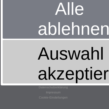
Alle
Boltentorstr. 5 - 7
26721 Emden
04921-20535
EMail schreiben
ablehne
Öffnungszeiten:
Montag
Geschlossen!
Auswahl
Beratung außerhalb der Öffnungszeiten gerne nach Absprache
Dienstag-Freitag:
9.30 Uhr bis 18.00 Uhr
Samstag
akzeptie
9.30 Uhr bis 14.00 Uhr
Datenschutzerklärung
Impressum
Cookie-Einstellungen