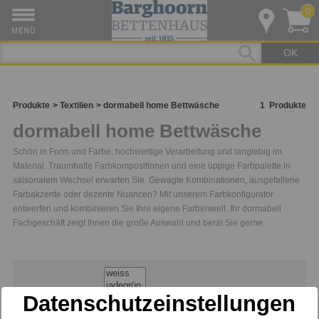
0
OK
Produkte
Textilien
dormabell home Bettwäsche
1
Produkte
dormabell home Bettwäsche
Schön in Form und Farbe, hochwertige Verarbeitung und langlebig im
Material. Traumhafte Farbkompositionen und eine üppige Farbpalette in
saisonalem Wechsel erwarten Sie. Gewagte Kombinationen, ausgefallene
Farbakzente oder dezente Nuancen? Mit unserem Farbkonfigurator
entwerfen und kombinieren Sie Ihre eigene Farbenwelt. Ihr dormabell
Fachgeschäft zeigt Ihnen die große Auswahl und berät Sie gerne.
Farbe
Datenschutzeinstellungen