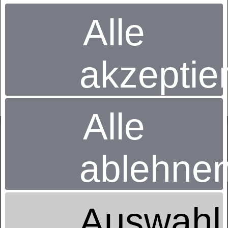
Alle
akzeptie
Bettbezug
dormabell Uni-Satin
ab 49,95 €
UVP
Alle
ablehne
Auswahl
Gebr. Barghoorn GmbH