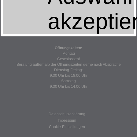
das Betten + Wäschehaus
Boltentorstr. 5 - 7
akzeptie
26721 Emden
04921-20535
EMail schreiben
Öffnungszeiten:
Montag
Geschlossen!
Beratung außerhalb der Öffnungszeiten gerne nach Absprache
Dienstag-Freitag:
9.30 Uhr bis 18.00 Uhr
Samstag
9.30 Uhr bis 14.00 Uhr
Datenschutzerklärung
Impressum
Cookie-Einstellungen