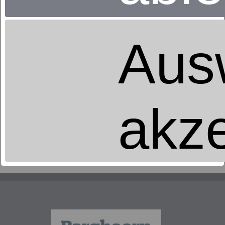
abzukühlen. Beides – Wärmeverlust und Wärmestau
– stört den Schlaf und vermindert damit die
Erholung. Bei einem ruhenden, unbekleideten
Menschen liegt diejenige Umgebungstemperatur,
Aus
bei der er weder friert noch überwärmt, bei etwa
28°C bis 32°C.
Normalerweise aber liegen die
Umgebungstemperaturen im Freien, aber auch in
umbauten Räumen, weit niedriger. Um bei
akze
niedrigeren Temperaturen nicht zu viel Wärme an
die Umgebung zu verlieren und auszukühlen,
benötigt der Mensch eine zusätzliche Wärme-
Isolationsschicht: tagsüber wird diese Funktion von
der Bekleidung übernommen, nachts benötigt der
Mensch hierfür eine Zudecke.