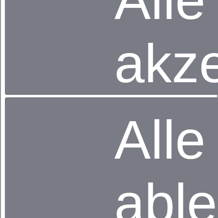
Alle
Zudem gibt der Mensch während einer Nacht -
bereits ohne zu schwitzen - ca. 250 ml bis 500 ml
Feuchtigkeit in Form von Wasserdampf ab. Beides –
akze
Wärme und Feuchtigkeit – müssen durch die
Zudecke hindurch an die Umgebung (Schlafraum)
abgegeben werden.
Wichtig ist, dass das Mikroklima in der Betthöhle
ausgeglichen ist. Die Wärmebildung in den
Körperzellen und die Wärmeabgabe an die
Umgebung müssen gleich groß sein. Dieser
Alle
Gleichgewichtszustand wird als thermische
Neutralität oder Behaglichkeit bezeichnet.
Überwiegt die Wärmeabgabe an die Umgebung,
kommt es zu einem Wärmeverlust, der Körper kühlt
ab und der Mensch friert. Überwiegt die
abl
Wärmebildung im Körper, dann kommt es zu einem
Wärmestau.
Der Körper beginnt zu überwärmen und schwitzt, um