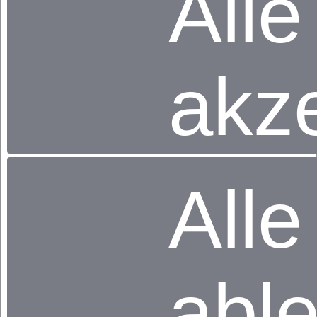
Alle
Das Bettsystem dormabell Innova bietet anhand der
Daten, die mit dem
dormabell MessSystem 2.0
gewonnen werden, eine Kombination aus einer
justierbaren und optimal passend für Sie eingestellten
Unterfederung sowie einer geeigneten Matratze, die es
akz
in 4 Festigkeiten gibt und somit auch für Personen bis
140 kg geeignet sind.
Liegekomfort trifft auf optimales Schlafklima
Die Punktelastizität und die Körperzonen-Stützung sind
wichtige Qualitätskriterien für ergonomisch
ausgetüftelte Matratzen. Doch auch an die klimatischen
Alle
Eigenschaften Ihres Bettsystems sollten Sie die
höchsten Ansprüche stellen. Auch hier spielen
körperliche Faktoren bei dem individuellen
Klimaempfinden eine entscheidende Rolle. Während
Personen mit einem sehr niedrigen Körpergewicht
dazu neigen, sehr sensibel auf Kälte zu reagieren,
abl
nimmt bei höherem Gewicht das Unwohlsein bei
höheren Temperaturen zu. Die Matratzen-Serie
dormabell Innova bietet eine große Auswahl an