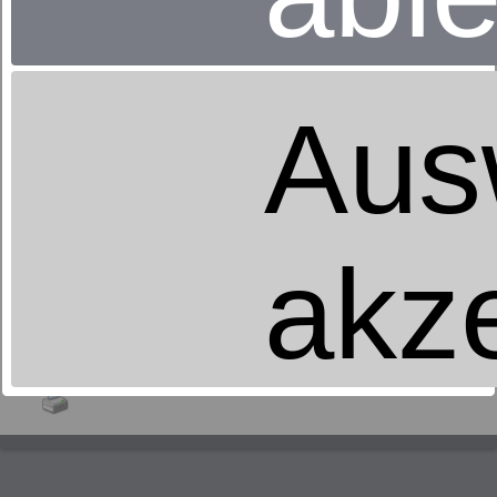
verschiedenen Ausführungen, um den individuellen
Bedürfnissen gerecht zu werden.
Verlassen Sie sich bei der Auswahl Ihres individuell
passenden Bettsystems also nicht nur auf
Aus
Empfehlungen, die sich ausschließlich auf Ihr Gewicht
beziehen. In Bezug auf die richtige Ergonomie,
Druckentlastung und ein angenehmes Schlafklima
sollten stets alle möglichen Faktoren in die
Zusammenstellung Ihres neuen Bettsystems
einbezogen werden. Die geschulten Berater im
dormabell Fachgeschäft passen das Bettsystem
akz
optimal auf Ihren Körper an und schon in kürzester Zeit
können Sie die erste erholsame Nacht darauf
verbringen.
Anpassung
,
dormabell Mess-System
,
Ergonomie
,
Erholung
,
Gewicht
,
Matratze
,
Regeneration
,
Unterfederung
,
Wirbelsäule